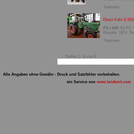
Traktoren
Deutz-Fahr D 550
PS / kW:
52 PS /
Baujahr: 1974 Be
Traktoren
Treffer 1 - 6 von 6
Alle Angaben ohne Gewähr - Druck und Satzfehler vorbehalten.
ein Service von
www.landwirt.com